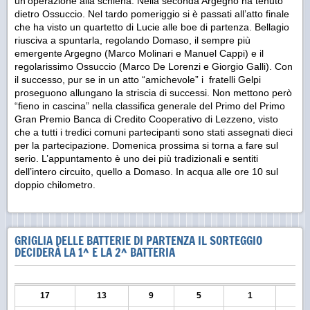
un’operazione alla schiena. Nella seconda Argegno ha tenuto
dietro Ossuccio. Nel tardo pomeriggio si è passati all’atto finale
che ha visto un quartetto di Lucie alle boe di partenza. Bellagio
riusciva a spuntarla, regolando Domaso, il sempre più
emergente Argegno (Marco Molinari e Manuel Cappi) e il
regolarissimo Ossuccio (Marco De Lorenzi e Giorgio Galli). Con
il successo, pur se in un atto “amichevole” i fratelli Gelpi
proseguono allungano la striscia di successi. Non mettono però
“fieno in cascina” nella classifica generale del Primo del Primo
Gran Premio Banca di Credito Cooperativo di Lezzeno, visto
che a tutti i tredici comuni partecipanti sono stati assegnati dieci
per la partecipazione. Domenica prossima si torna a fare sul
serio. L’appuntamento è uno dei più tradizionali e sentiti
dell’intero circuito, quello a Domaso. In acqua alle ore 10 sul
doppio chilometro.
GRIGLIA DELLE BATTERIE DI PARTENZA IL SORTEGGIO
DECIDERÀ LA 1^ E LA 2^ BATTERIA
17
13
9
5
1
3