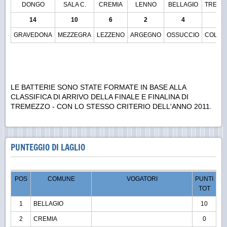
DONGO
SALA C.
CREMIA
LENNO
BELLAGIO
TREME
14
10
6
2
4
8
GRAVEDONA
MEZZEGRA
LEZZENO
ARGEGNO
OSSUCCIO
COLON
LE BATTERIE SONO STATE FORMATE IN BASE ALLA
CLASSIFICA DI ARRIVO DELLA FINALE E FINALINA DI
TREMEZZO - CON LO STESSO CRITERIO DELL'ANNO 2011.
PUNTEGGIO DI LAGLIO
POS
COMUNE
VOGATORI
PUNTI
TOT
1
BELLAGIO
10
2
CREMIA
0