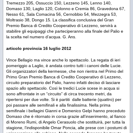
Tremezzo 205, Ossuccio 150, Lezzeno 145, Lenno 140,
Domaso 130, Laglio 120, Colonno e Cremia 86, Gravedona 67,
Nesso 61, Sala Comacina 56, Cernobbio 54, Mezzegra 53,
Moltrasio 38, Dongo 15. La classifica conclusiva del Gran
Premio Banca di Credito Cooperativo di Lezzeno, servirà a
stabilire gli equipaggi che parteciperanno alla finale del Palio e
la scelta nel numero d’acqua. G. Ans.
articolo provincia 16 luglio 2012
Vince Bellagio ma vince anche lo spettacolo. La regata di ieri
pomeriggio a Laglio, è andata contro tutti i canoni delle Lucie.
Gli organizzatori della kermesse, che non rientra nel Primo del
Primo Gran Premio Banca di Credito Cooperativo di Lezzeno,
circuito preparatorio del Palio, hanno infatti deciso di lasciare
spazio allo spettacolo. Così le tredici Lucie scese in acqua si
sono affrontate in un “circuito” di circa trecento metri, da
ripertersi per due volte. Si è partiti dalle batterie (quattro) per
poi passare alle semifinali e alla finalissima. Nella prima
semifinale i bellagini Gianni e Domenico Gelpi hanno preceduto
Domaso che è ritornato in corsa grazie all’inserimento, al fianco
di Moreno Rumi, di Angelo Cerasuolo che sostituirà, per tutta la
stagione, l’indisponibile Omar Poncia, alle prese con i postumi di