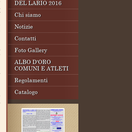
ò
DEL LARIO 2016
a
r
Chi siamo
n
e
Notizie
e
l
Contatti
a
Foto Gallery
o
i
ALBO D'ORO
i
COMUNI E ATLETI
a
i
Regolamenti
i
i
Catalogo
o
à
l