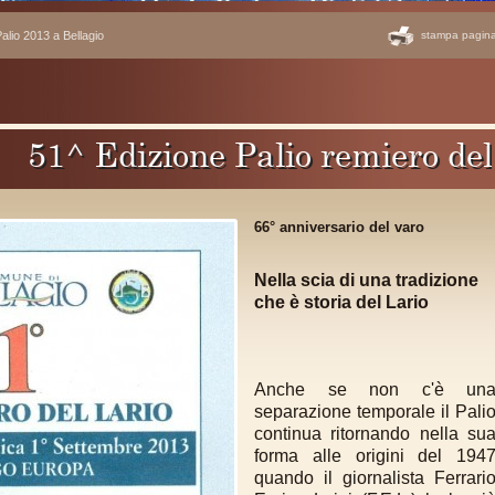
alio 2013 a Bellagio
stampa pagin
dizione Palio remiero del Lario a
66° anniversario del varo
Nella scia di una tradizione
che è storia del Lario
Anche se non c'è un
separazione temporale il Pali
continua ritornando nella su
forma alle origini del
194
quando il giornalista Ferrari