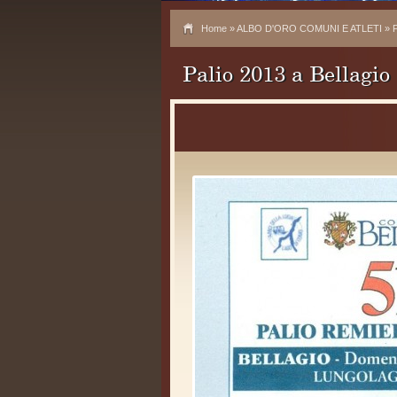
Home
»
ALBO D'ORO COMUNI E ATLETI
» P
Palio 2013 a Bellagio
51^ E