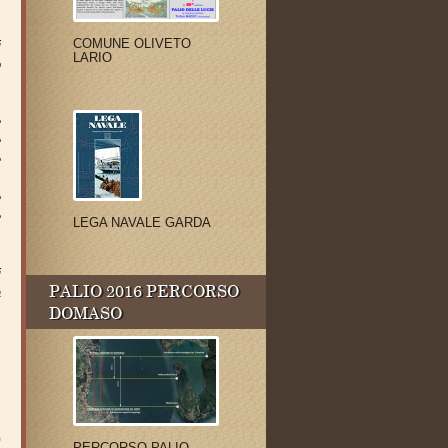
COMUNE OLIVETO
i
LARIO
o
.
e
e
e
e
e
LEGA NAVALE GARDA
i
PALIO 2016 PERCORSO
a
DOMASO
o
PERCORSO PALIO