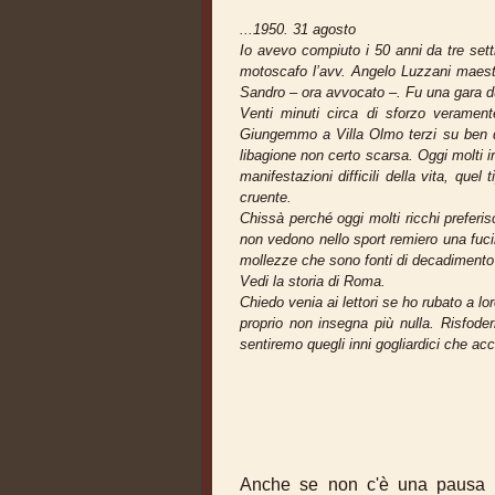
...1950. 31 agosto
Io avevo compiuto i 50 anni da tre sett
motoscafo l’avv. Angelo Luzzani maestro
Sandro – ora avvocato –. Fu una gara dur
Venti minuti circa di sforzo verament
Giungemmo a Villa Olmo terzi su ben do
libagione non certo scarsa. Oggi molti i
manifestazioni difficili della vita, quel
cruente.
Chissà perché oggi molti ricchi preferi
non vedono nello sport remiero una fucin
mollezze che sono fonti di decadimento 
Vedi la storia di Roma.
Chiedo venia ai lettori se ho rubato a l
proprio non insegna più nulla. Risfoder
sentiremo quegli inni gogliardici che acco
Stefano B
Anche se non c'è una pausa te