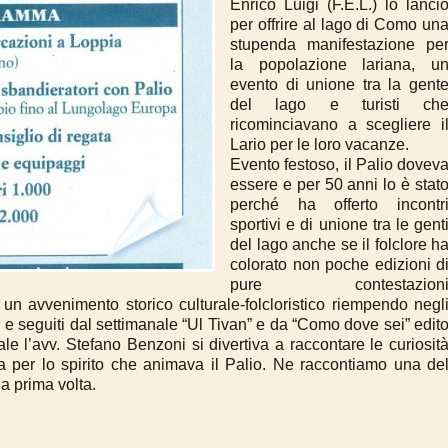
Enrico Luigi
(F.E.L.) lo lanci
per offrire al lago di Como un
stupenda
manifestazione pe
la popolazione lariana, u
evento di
unione tra la gent
del lago e turisti ch
ricominciavano a
scegliere i
Lario per le loro vacanze.
Evento festoso, il Palio dovev
essere e per 50 anni lo è
stat
perché ha offerto incontr
sportivi e di unione tra le
gent
del lago anche se il folclore h
colorato non poche
edizioni d
pure contestazion
 un avvenimento storico culturale-folcloristico riempendo
negl
i e seguiti dal
settimanale “Ul Tivan” e da “Como dove sei” edit
e l’avv. Stefano Benzoni si divertiva
a raccontare le curiosit
va
per lo spirito che animava il Palio. Ne raccontiamo
una de
a prima volta.