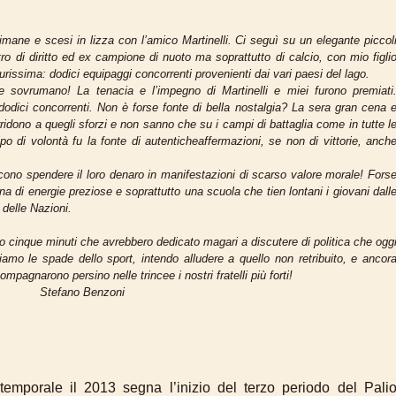
imane e scesi in lizza con l’amico Martinelli. Ci seguì su un elegante piccol
 di diritto ed ex campione di nuoto ma soprattutto di calcio, con mio figli
issima: dodici equipaggi concorrenti provenienti dai vari paesi del lago.
e sovrumano! La tenacia e l’impegno di Martinelli e miei furono premiati
dici concorrenti. Non è forse fonte di bella nostalgia? La sera gran cena 
rridono a quegli sforzi e non sanno che su i campi di battaglia come in tutte l
 tipo di volontà fu la fonte di autenticheaffermazioni, se non di vittorie, anch
scono spendere il loro denaro in manifestazioni di scarso valore morale! Fors
a di energie preziose e soprattutto una scuola che tien lontani i giovani dall
delle Nazioni.
oro cinque minuti che avrebbero dedicato magari a discutere di politica che ogg
iamo le spade dello sport, intendo alludere a quello non retribuito, e ancor
mpagnarono persino nelle trincee i nostri fratelli più forti!
enzoni
mporale il 2013 segna l’inizio del terzo periodo del Pali